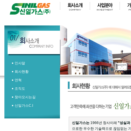
인사말
회사현황
연혁
조직도
찾아오시는길
신일가스C.I
신일가스는
1966년 창사이래
”성실과
으로한 우수한 기술력으로 끊임없는 