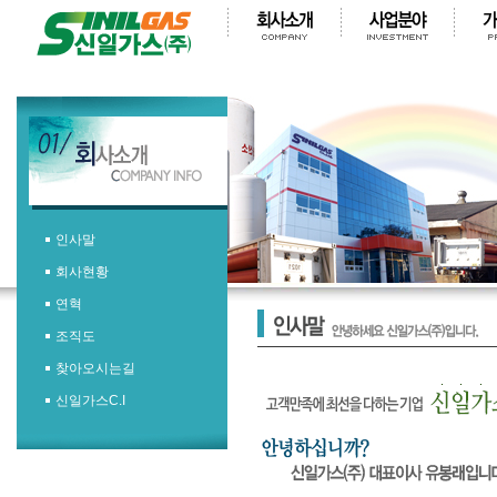
인사말
회사현황
연혁
조직도
찾아오시는길
신일가스C.I