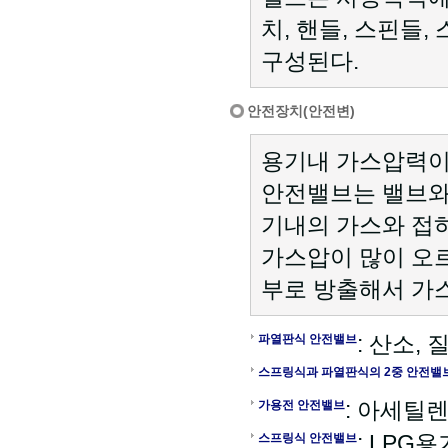
치, 핸들, 스핀들,
구성된다.
안전장치(안전변)
용기내 가스압력이
안전밸브는 밸브와
기내의 가스와 접
가스압이 많이 오
부로 방출해서 가
: 산소,
파열판식 안전밸브
스프링식과 파열판식의 2중 안전밸
: 아세틸렌
가용전 안전밸브
: LPG용
스프링식 안전밸브