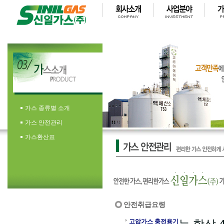
가스 종류별 소개
가스 안전관리
가스환산표
안전취급요령
고압가스 충전용기